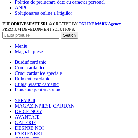
Politica de prelucrare date cu caracter personal
ANPC
Soluționarea online a litigiilor
EURODRIVESHAFT SRL ©
CREATED BY
ONLINE MARK Agency
.
PREMIUM DEVELOPMENT SOLUTIONS.
Search
Meniu
Magazin piese
Burduf cardanic
Cruci cardanice
Cruci cardanice speciale
Rulmenti cardanici
Cuplaj elastic cardanic
Planetare pentru cardan
SERVICII
MAGAZIN
PIESE CARDAN
DE CE NOI?
AVANTAJE
GALERIE
DESPRE NOI
PARTENERI