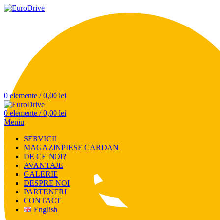
0
elemente
/
0,00
lei
0
elemente
/
0,00
lei
Meniu
SERVICII
MAGAZIN
PIESE CARDAN
DE CE NOI?
AVANTAJE
GALERIE
DESPRE NOI
PARTENERI
CONTACT
English