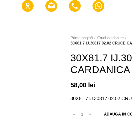
E NOI?
AVANTAJE
GALERIE
DESPRE NOI
PARTEN
Prima pagină
Cruci cardanice
30X81.7 IJ.30817.02.02 CRUCE 
30X81.7 IJ.
CARDANICA 
58,00
lei
30X81.7 IJ.30817.02.02 
ADAUGĂ ÎN C