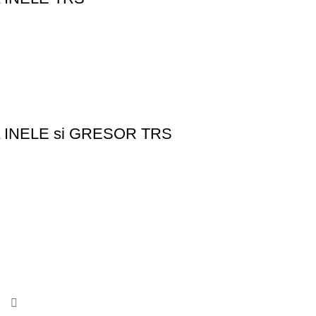
A INELE si GRESOR TRS
CONTACTE
Sat Tomești, Comuna Tomești