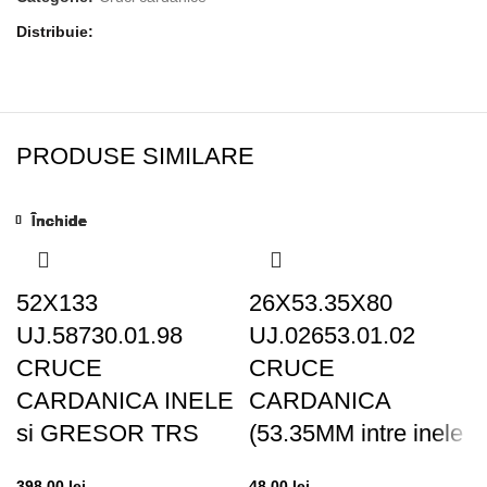
Distribuie
PRODUSE SIMILARE
Închide
Închide
Închide
Închide
Închide
Închide
Închide
Închide
52X133
26X53.35X80
UJ.58730.01.98
UJ.02653.01.02
CRUCE
CRUCE
CARDANICA INELE
CARDANICA
si GRESOR TRS
(53.35MM intre inele
398,00
lei
48,00
lei