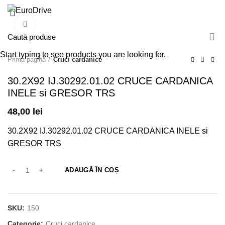
/
0,00
lei
Click pentru a mări
Start typing to see products you are looking for.
Prima pagină
Cruci cardanice
30.2X92 IJ.30292.01.02 CRUCE CARDANICA
INELE si GRESOR TRS
48,00
lei
30.2X92 IJ.30292.01.02 CRUCE CARDANICA INELE si
GRESOR TRS
ADAUGĂ ÎN COȘ
SKU:
150
Categorie:
Cruci cardanice