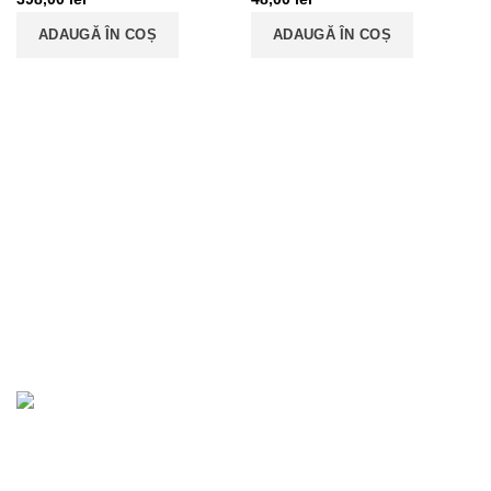
ADAUGĂ ÎN COȘ
ADAUGĂ ÎN COȘ
«EURODRIVESHAFT» SRL
ROONRC: J22/1973/2018