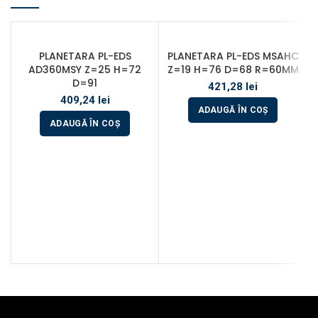
PLANETARA PL-EDS
PLANETARA PL-EDS MSAHC
AD360MSY Z=25 H=72
Z=19 H=76 D=68 R=60MM
D=91
421,28
lei
409,24
lei
ADAUGĂ ÎN COȘ
ADAUGĂ ÎN COȘ