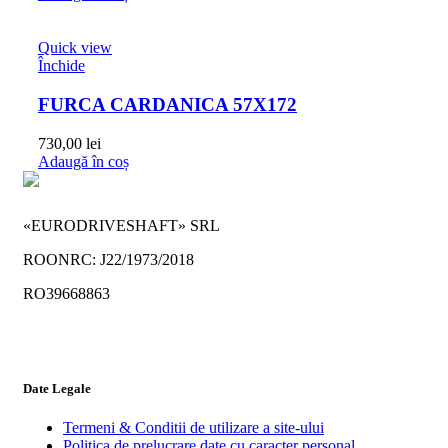
Quick view
Închide
FURCA CARDANICA 57X172
730,00
lei
Adaugă în coș
«EURODRIVESHAFT» SRL
ROONRC: J22/1973/2018
RO39668863
Date Legale
Termeni & Conditii de utilizare a site-ului
Politica de prelucrare date cu caracter personal