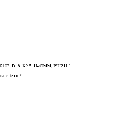
33X103, D=81X2.5, H-49MM, ISUZU.”
 marcate cu
*