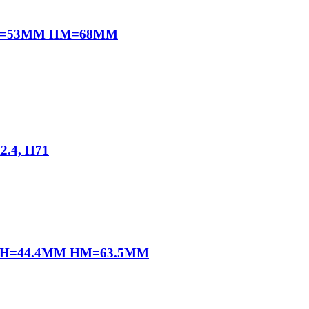
 H=53MM HM=68MM
.4, H71
 H=44.4MM HM=63.5MM