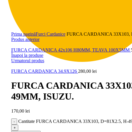
Click pentru a mări
Prima pagină
Furci Cardanice
FURCA CARDANICA 33X103, D
Produs anterior
FURCA CARDANICA 42x106 H80MM, TEAVA 100X5MM
Înapoi la produse
Urmatorul produs
FURCA CARDANICA 34.9X126
280,00
lei
FURCA CARDANICA 33X103,
49MM, ISUZU.
170,00
lei
Cantitate FURCA CARDANICA 33X103, D=81X2.5, H-