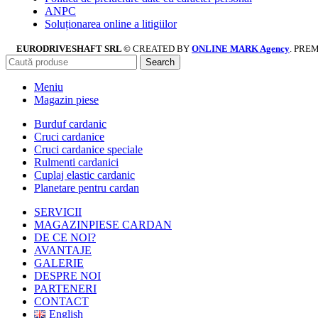
ANPC
Soluționarea online a litigiilor
EURODRIVESHAFT SRL ©
CREATED BY
ONLINE MARK Agency
. PRE
Search
Meniu
Magazin piese
Burduf cardanic
Cruci cardanice
Cruci cardanice speciale
Rulmenti cardanici
Cuplaj elastic cardanic
Planetare pentru cardan
SERVICII
MAGAZIN
PIESE CARDAN
DE CE NOI?
AVANTAJE
GALERIE
DESPRE NOI
PARTENERI
CONTACT
English