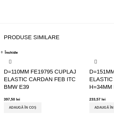
PRODUSE SIMILARE
Închide
Închide
Închide
Închide
Închide
Închide
Închide
Închide
D=110MM FE19795 CUPLAJ
D=151MM
ELASTIC CARDAN FEB ITC
ELASTIC
BMW E39
H=34MM
397,50
lei
233,57
lei
ADAUGĂ ÎN COȘ
ADAUGĂ ÎN