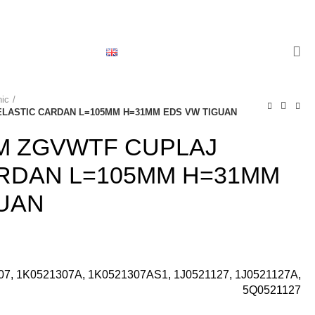
0
/
0,00
lei
ERI
CONTACT
English
nic
ELASTIC CARDAN L=105MM H=31MM EDS VW TIGUAN
M ZGVWTF CUPLAJ
ARDAN L=105MM H=31MM
GUAN
7, 1K0521307A, 1K0521307AS1, 1J0521127, 1J0521127A,
5Q0521127