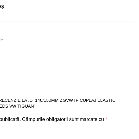
OȘ
ic
 RECENZIE LA „D=140/150MM ZGVWTF CUPLAJ ELASTIC
EDS VW TIGUAN”
publicată.
Câmpurile obligatorii sunt marcate cu
*