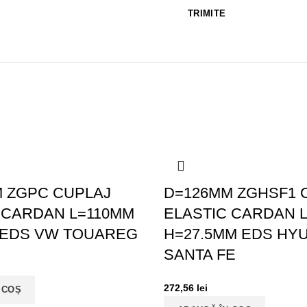
 ZGPC CUPLAJ
D=126MM ZGHSF1 
 CARDAN L=110MM
ELASTIC CARDAN 
 EDS VW TOUAREG
H=27.5MM EDS HY
SANTA FE
272,56
lei
 COȘ