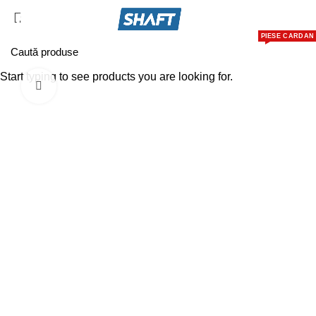
PIESE CARDAN
SERVICII
MAGAZIN
DE C
Start typing to see products you are looking for.
Click pentru a mări