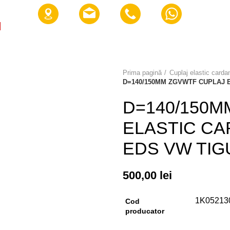
E NOI?
AVANTAJE
GALERIE
DESPRE NOI
PARTEN
Prima pagină
Cuplaj elastic carda
D=140/150MM ZGVWTF CUPLAJ 
D=140/150M
ELASTIC C
EDS VW TI
500,00
lei
1K052130
Cod
producator