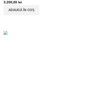
3.200,00
lei
ADAUGĂ ÎN COȘ
«EURODRIVESHAFT» SRL
ROONRC: J22/1973/2018
RO39668863
CONTACTE
Date Legale
EURODRIVESHAFT SRL ©
CREATED BY
ONLINE MARK Agency
.