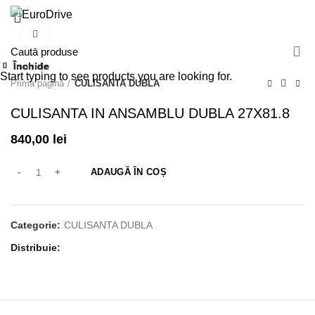
0
Click pentru a mări
Închide
Închide
Închide
Închide
Închide
Închide
Închide
Închide
Start typing to see products you are looking for.
Prima pagină
CULISANTA DUBLA
CULISANTA IN ANSAMBLU DUBLA 27X81.8
840,00
lei
ADAUGĂ ÎN COȘ
Categorie:
CULISANTA DUBLA
Distribuie