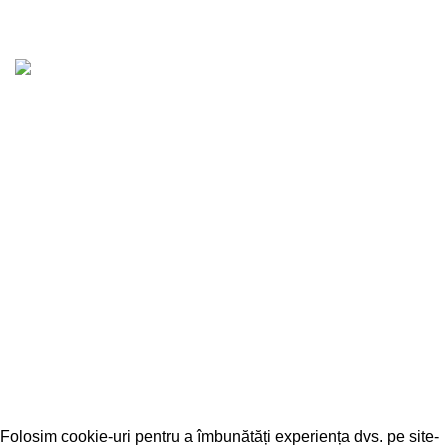
«EURODRIVESHAFT» SRL
ROONRC: J22/1973/2018
RO39668863
CONTACTE
Date Legale
EURODRIVESHAFT SRL ©
CREATED BY
ONLINE MARK Agency
.
PREMIUM DEVELOPMENT SOLUTIONS.
Folosim cookie-uri pentru a îmbunătăți experiența dvs. pe site-