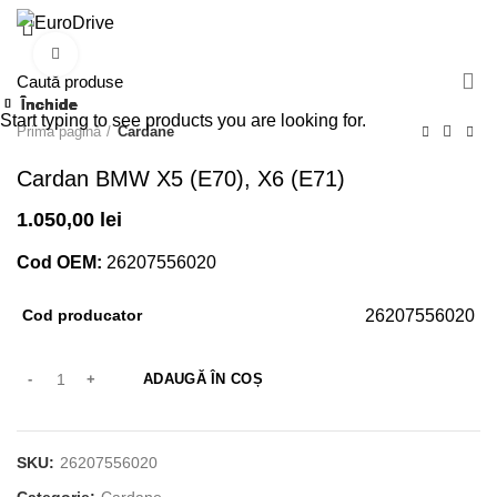
0
Click pentru a mări
Închide
Închide
Închide
Închide
Închide
Închide
Închide
Închide
Start typing to see products you are looking for.
Prima pagină
Cardane
Cardan BMW X5 (E70), X6 (E71)
1.050,00
lei
Cod OEM:
26207556020
Cod producator
26207556020
ADAUGĂ ÎN COȘ
SKU:
26207556020