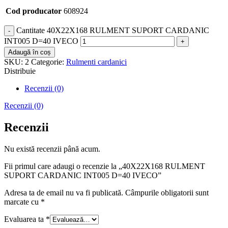
Cod producator
608924
Cantitate 40X22X168 RULMENT SUPORT CARDANIC
INT005 D=40 IVECO
Adaugă în coș
SKU:
2
Categorie:
Rulmenti cardanici
Distribuie
Recenzii (0)
Recenzii (0)
Recenzii
Nu există recenzii până acum.
Fii primul care adaugi o recenzie la „40X22X168 RULMENT
SUPORT CARDANIC INT005 D=40 IVECO”
Adresa ta de email nu va fi publicată.
Câmpurile obligatorii sunt
marcate cu
*
Evaluarea ta
*