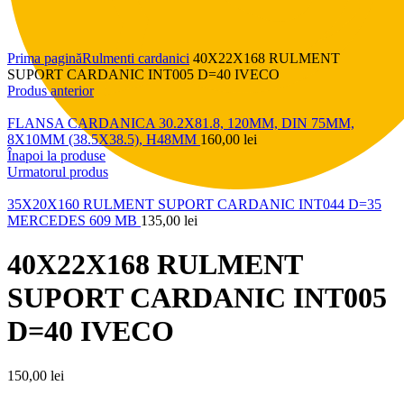
Click pentru a mări
Prima pagină
Rulmenti cardanici
40X22X168 RULMENT
SUPORT CARDANIC INT005 D=40 IVECO
Produs anterior
FLANSA CARDANICA 30.2X81.8, 120MM, DIN 75MM,
8X10MM (38.5X38.5), H48MM
160,00
lei
Înapoi la produse
Urmatorul produs
35X20X160 RULMENT SUPORT CARDANIC INT044 D=35
MERCEDES 609 MB
135,00
lei
40X22X168 RULMENT
SUPORT CARDANIC INT005
D=40 IVECO
150,00
lei