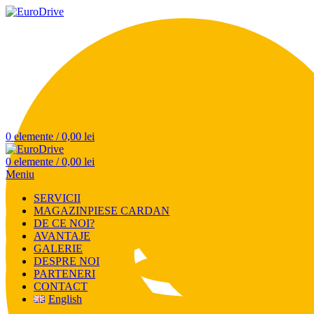
0
elemente
/
0,00
lei
0
elemente
/
0,00
lei
Meniu
SERVICII
MAGAZIN
PIESE CARDAN
DE CE NOI?
AVANTAJE
GALERIE
DESPRE NOI
PARTENERI
CONTACT
English