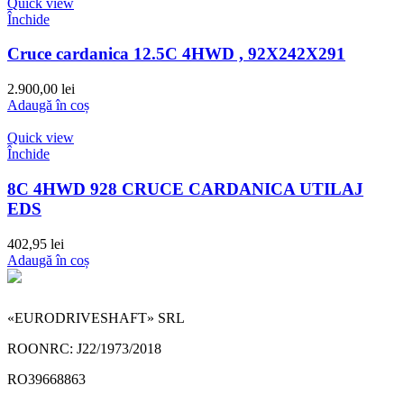
Quick view
Închide
Cruce cardanica 12.5C 4HWD , 92X242X291
2.900,00
lei
Adaugă în coș
Quick view
Închide
8C 4HWD 928 CRUCE CARDANICA UTILAJ
EDS
402,95
lei
Adaugă în coș
«EURODRIVESHAFT» SRL
ROONRC: J22/1973/2018
RO39668863