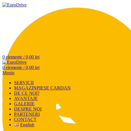
0
elemente
/
0,00
lei
0
elemente
/
0,00
lei
Meniu
SERVICII
MAGAZIN
PIESE CARDAN
DE CE NOI?
AVANTAJE
GALERIE
DESPRE NOI
PARTENERI
CONTACT
English