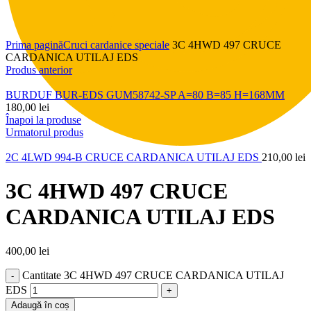
Click pentru a mări
Prima pagină
Cruci cardanice speciale
3C 4HWD 497 CRUCE
CARDANICA UTILAJ EDS
Produs anterior
BURDUF BUR-EDS GUM58742-SP A=80 B=85 H=168MM
180,00
lei
Înapoi la produse
Urmatorul produs
2C 4LWD 994-B CRUCE CARDANICA UTILAJ EDS
210,00
lei
3C 4HWD 497 CRUCE
CARDANICA UTILAJ EDS
400,00
lei
Cantitate 3C 4HWD 497 CRUCE CARDANICA UTILAJ
EDS
Adaugă în coș