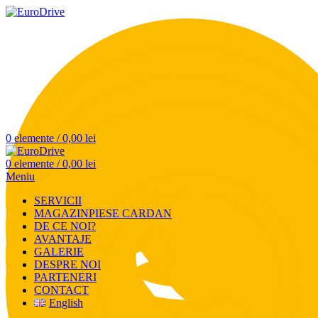
0
elemente
/
0,00
lei
0
elemente
/
0,00
lei
Meniu
SERVICII
MAGAZIN
PIESE CARDAN
DE CE NOI?
AVANTAJE
GALERIE
DESPRE NOI
PARTENERI
CONTACT
English