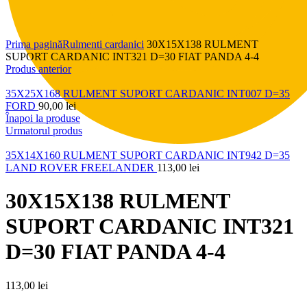
Click pentru a mări
Prima pagină
Rulmenti cardanici
30X15X138 RULMENT
SUPORT CARDANIC INT321 D=30 FIAT PANDA 4-4
Produs anterior
35X25X168 RULMENT SUPORT CARDANIC INT007 D=35
FORD
90,00
lei
Înapoi la produse
Urmatorul produs
35X14X160 RULMENT SUPORT CARDANIC INT942 D=35
LAND ROVER FREELANDER
113,00
lei
30X15X138 RULMENT
SUPORT CARDANIC INT321
D=30 FIAT PANDA 4-4
113,00
lei