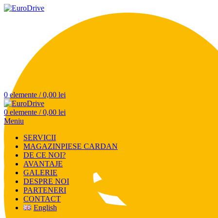
0
elemente
/
0,00
lei
0
elemente
/
0,00
lei
Meniu
SERVICII
MAGAZIN
PIESE CARDAN
DE CE NOI?
AVANTAJE
GALERIE
DESPRE NOI
PARTENERI
CONTACT
English