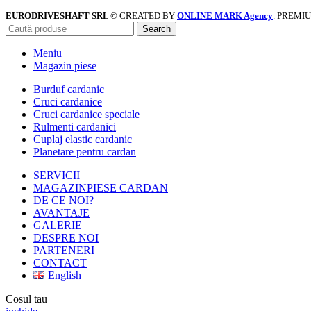
EURODRIVESHAFT SRL ©
CREATED BY
ONLINE MARK Agency
. PREMI
Search
Meniu
Magazin piese
Burduf cardanic
Cruci cardanice
Cruci cardanice speciale
Rulmenti cardanici
Cuplaj elastic cardanic
Planetare pentru cardan
SERVICII
MAGAZIN
PIESE CARDAN
DE CE NOI?
AVANTAJE
GALERIE
DESPRE NOI
PARTENERI
CONTACT
English
Cosul tau