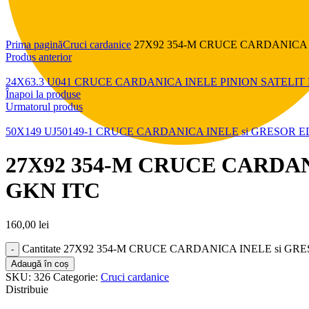
Click pentru a mări
Prima pagină
Cruci cardanice
27X92 354-M CRUCE CARDANICA 
Produs anterior
24X63.3 U041 CRUCE CARDANICA INELE PINION SATELI
Înapoi la produse
Urmatorul produs
50X149 UJ50149-1 CRUCE CARDANICA INELE si GRESOR 
27X92 354-M CRUCE CARDA
GKN ITC
160,00
lei
Cantitate 27X92 354-M CRUCE CARDANICA INELE si G
Adaugă în coș
SKU:
326
Categorie:
Cruci cardanice
Distribuie