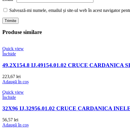
Salvează-mi numele, emailul și site-ul web în acest navigator pent
Produse similare
Quick view
Închide
49.2X154.8 IJ.49154.01.02 CRUCE CARDANICA
223,67
lei
Adaugă în coș
Quick view
Închide
32X96 IJ.32956.01.02 CRUCE CARDANICA INEL
56,57
lei
Adaugă în coș