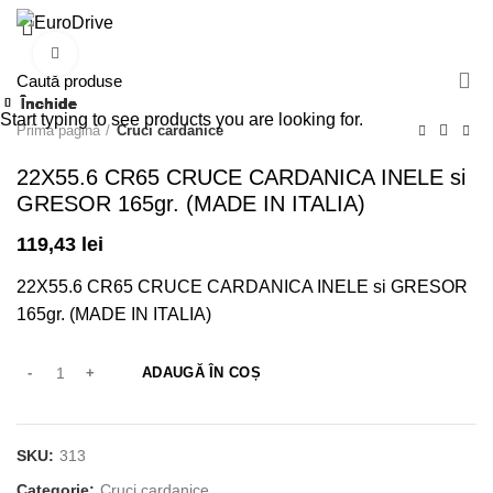
0
Click pentru a mări
Închide
Închide
Închide
Închide
Închide
Închide
Închide
Închide
Start typing to see products you are looking for.
Prima pagină
Cruci cardanice
22X55.6 CR65 CRUCE CARDANICA INELE si
GRESOR 165gr. (MADE IN ITALIA)
119,43
lei
22X55.6 CR65 CRUCE CARDANICA INELE si GRESOR
165gr. (MADE IN ITALIA)
ADAUGĂ ÎN COȘ
SKU:
313
Categorie:
Cruci cardanice