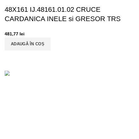
48X161 IJ.48161.01.02 CRUCE
CARDANICA INELE si GRESOR TRS
481,77
lei
ADAUGĂ ÎN COȘ
«EURODRIVESHAFT» SRL
ROONRC: J22/1973/2018
RO39668863
CONTACTE