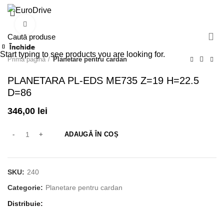
/
0,00
lei
Click pentru a mări
Închide
Închide
Închide
Închide
Închide
Închide
Închide
Închide
Start typing to see products you are looking for.
Prima pagină
Planetare pentru cardan
PLANETARA PL-EDS ME735 Z=19 H=22.5
D=86
346,00
lei
ADAUGĂ ÎN COȘ
SKU:
240
Categorie:
Planetare pentru cardan
Distribuie