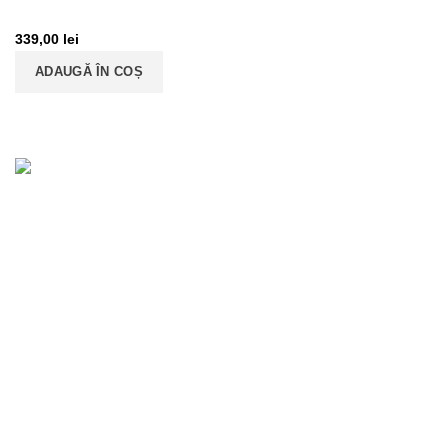
339,00
lei
ADAUGĂ ÎN COȘ
«EURODRIVESHAFT» SRL
ROONRC: J22/1973/2018
RO39668863
CONTACTE
Date Legale