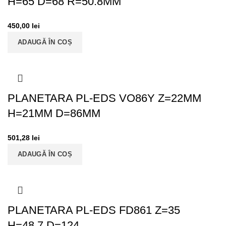
H=65 D=68 R=50.8MM
450,00
lei
ADAUGĂ ÎN COȘ
PLANETARA PL-EDS VO86Y Z=22MM
H=21MM D=86MM
501,28
lei
ADAUGĂ ÎN COȘ
PLANETARA PL-EDS FD861 Z=35
H=48.7 D=124